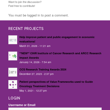
Want to join the discussion?
Feel free to contribute!
You must be logged in to post a comment.
RECENT PROJECTS
Help improve patient and public engagement in economic
evaluations!
March 31, 2026 - 11:21 am
**NEW** CIHR Institute of Cancer Research and ARCC Research
Impact Awards
January 14, 2026 - 7:54 am
CCS Research Training Awards 2024
December 27, 2023 - 2:37 pm
Patient perspectives of Value Frameworks used to Guide
Oncology Treatment Decisions
May 1, 2021 - 12:27 pm
LOGIN
Username or Email