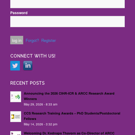
Password
Forgot?
Register
CONNECT WITH US!
RECENT POSTS
Announcing the 2026 CIHR-ICR & ARCC Research Award
Winners
May 29, 2026 - 8:33 am
CCS Research Training Awards – PhD Students/Postdoctoral
Fellows
May 14, 2026 - 3:32 pm
Welcoming Dr. Kednapa Thavorn as Co-Director of ARCC